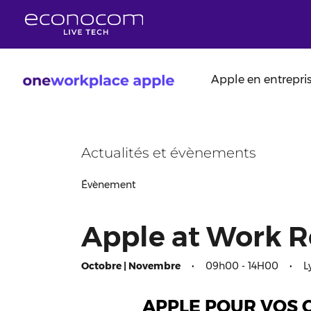
Aller au contenu principal
Apple en entrepri
Actualités et évènements
Évènement
Apple at Work 
Octobre | Novembre
•
09h00 - 14H00
•
L
APPLE POUR VOS C