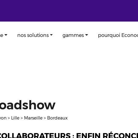
se
nos solutions
gammes
pourquoi Econ
Roadshow
yon > Lille > Marseille > Bordeaux
OLLABORATEURS : ENFIN RÉCONCIL