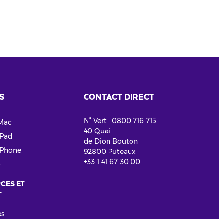
S
CONTACT DIRECT
N° Vert : 0800 716 715
Mac
40 Quai
Pad
de Dion Bouton
Phone
92800 Puteaux
+33 1 41 67 30 00
o
CES ET
T
es