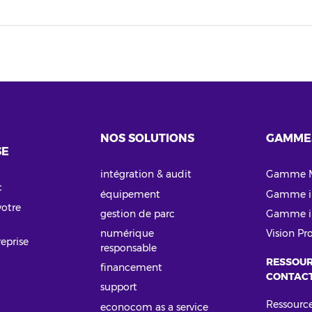
NOS SOLUTIONS
GAMME
SE
intégration & audit
Gamme 
c
équipement
Gamme i
votre
gestion de parc
Gamme i
numérique
Vision Pr
reprise
responsable
RESSOUR
financement
CONTAC
support
Ressourc
econocom as a service