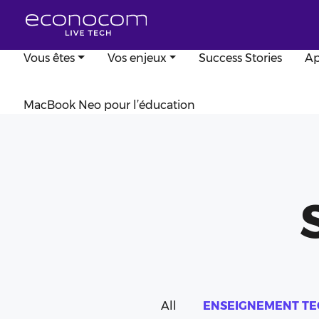
Aller au contenu principal
Vous êtes
Vos enjeux
Success Stories
Ap
MacBook Neo pour l’éducation
All
ENSEIGNEMENT TE