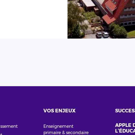
VOS ENJEUX
SUCCES
APPLE 
lissement
Enseignement
L’ÉDUC
primaire & secondaire
et