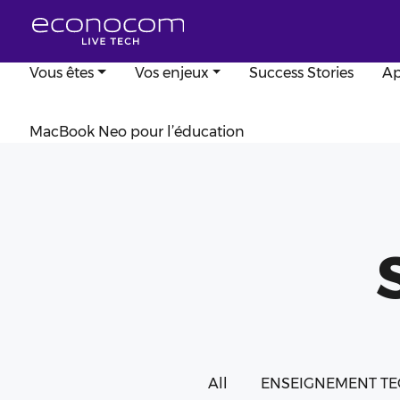
Aller au contenu principal
Vous êtes
Vos enjeux
Success Stories
Ap
MacBook Neo pour l’éducation
All
ENSEIGNEMENT TE